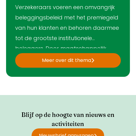
Verzekeraars voeren een omvangrijk
beleggingsbeleid met het premiegeld
van hun klanten en behoren daarmee
tot de grootste institutionele
beleggers. Door maatschappelijk
verantwoord te beleggen dragen zij
Meer over dit thema
bij aan het tegengaan van
klimaatverandering en internationale
misstanden, zoals
mensenrechtenschendingen en
milieuschade. Daarnaast investeren
Blijf op de hoogte van nieuws en
verzekeraars in (innovatieve) bedrijven
activiteiten
die bijdragen aan het oplossen van
Nieuwsbrief aanvragen