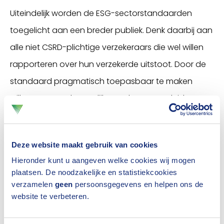
Uiteindelijk worden de ESG-sectorstandaarden
toegelicht aan een breder publiek. Denk daarbij aan
alle niet CSRD-plichtige verzekeraars die wel willen
rapporteren over hun verzekerde uitstoot. Door de
standaard pragmatisch toepasbaar te maken
willen we zoveel mogelijk verzekeraars verleiden
deze te gebruiken. Dat helpt de transparantie in de
sector en uiteindelijk de duurzaamheidstransitie.
Deze website maakt gebruik van cookies
Evaluatie Q3
Hieronder kunt u aangeven welke cookies wij mogen
plaatsen. De noodzakelijke en statistiekcookies
De eerste fase van het programma wordt
verzamelen
geen
persoonsgegevens en helpen ons de
afgesloten met een evaluatiemoment in oktober.
website te verbeteren.
Aan de criteria wordt nog gewerkt. Maar volgens