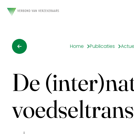
Home
Publicaties
Actue
De (inter)na
voedseltransi