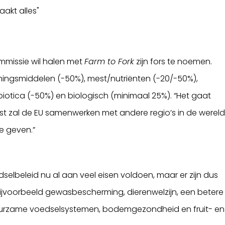
raakt alles"
mmissie wil halen met
Farm to Fork
zijn fors te noemen.
gsmiddelen (-50%), mest/nutriënten (-20/-50%),
ibiotica (-50%) en biologisch (minimaal 25%). “Het gaat
t zal de EU samenwerken met andere regio’s in de werel
e geven.”
lbeleid nu al aan veel eisen voldoen, maar er zijn dus
Bijvoorbeeld gewasbescherming, dierenwelzijn, een betere
 duurzame voedselsystemen, bodemgezondheid en fruit- en