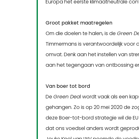
Europa het eerste klimaatneutrale conti
Groot pakket maatregelen
Om die doelen te halen, is de
Green D
Timmermans is verantwoordelijk voor 
omvat. Denk aan het instellen van st
aan het tegengaan van ontbossing e
Van boer tot bord
De
Green Dea
l wordt vaak als een ka
gehangen. Zo is op 20 mei 2020 de 
deze Boer-tot-bord strategie wil de E
dat ons voedsel anders wordt geprodu
Jouke Knol van LNV noemde de voedselt