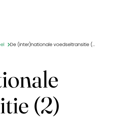
el
De (inter)nationale voedseltransitie (2)
tionale
tie (2)