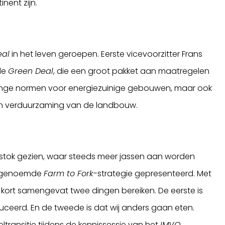
nent zijn.
eal
in het leven geroepen. Eerste vicevoorzitter Frans
de
Green Deal
, die een groot pakket aan maatregelen
renge normen voor energiezuinige gebouwen, maar ook
n verduurzaming van de landbouw.
pstok gezien, waar steeds meer jassen aan worden
zogenoemde
Farm to Fork
-strategie gepresenteerd. Met
U kort samengevat twee dingen bereiken. De eerste is
ceerd. En de tweede is dat wij anders gaan eten.
ransitie tijdens de kennissessie van het
IMVO