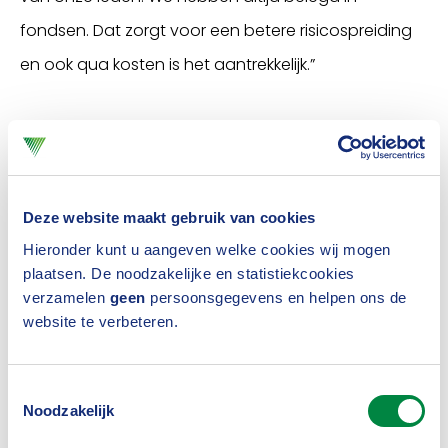
fondsen. Dat zorgt voor een betere risicospreiding
en ook qua kosten is het aantrekkelijk.”
ZLM heeft een speciale beleggingscommissie,
waarin naast de twee directieleden ook enkele
leden namens de vermogensbeheerder en een
Deze website maakt gebruik van cookies
onafhankelijke beleggingsdeskundige zitten.
Hieronder kunt u aangeven welke cookies wij mogen
Adriaanse: “Samen zetten we het mandaat neer
plaatsen. De noodzakelijke en statistiekcookies
verzamelen
geen
persoonsgegevens en helpen ons de
voor de vermogensbeheerder. We maken
website te verbeteren.
bijvoorbeeld elk jaar een beleggingsplan hoeveel
we waarin willen beleggen. Uiteraard houden we
Toestemmingsselectie
daar een bepaalde bandbreedte aan zodat de
Noodzakelijk
vermogensbeheerder ook voldoende ruimte heeft