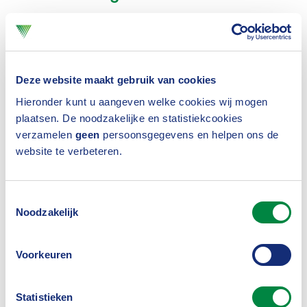
Gezamenlijk trekt de sector op via het
IMVO-
convenant
. Hierbij wordt samengewerkt met NGO’s
en overheid. Een van de uitkomsten van de
Deze website maakt gebruik van cookies
samenwerking is het gezamenlijk opgestelde
Hieronder kunt u aangeven welke cookies wij mogen
raamwerken over
thematisch beleggingsbeleid
,
plaatsen. De noodzakelijke en statistiekcookies
verzamelen
geen
persoonsgegevens en helpen ons de
waar mensenrechten een prominente rol in spelen.
website te verbeteren.
Informatiedeling en het van elkaar leren is een
belangrijk onderdeel van het convenant en gericht
Toestemmingsselectie
op het continue verbeteren van het
Noodzakelijk
beleggingsbeleid. Op dit punt ziet het Verbond
ruimte voor verbetering.
Voorkeuren
Gesprek over onderzoeksmethode
Statistieken