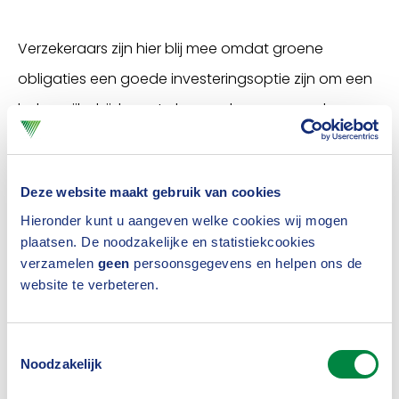
Verzekeraars zijn hier blij mee omdat groene
obligaties een goede investeringsoptie zijn om een
belangrijke bijdrage te kunnen leveren aan de
Europese klimaatdoelen.
Nederland sluit aan bij EU taxonomie
Deze website maakt gebruik van cookies
De wijzigingen zorgen ervoor dat het Nederlandse
Hieronder kunt u aangeven welke cookies wij mogen
plaatsen. De noodzakelijke en statistiekcookies
regelgevende kader voor groene obligaties volledig
verzamelen
geen
persoonsgegevens en helpen ons de
aansluit bij de zogeheten EU-taxonomie. Dit is een
website te verbeteren.
systeem om te bepalen welke onderdelen van de
economie je kan verduurzamen via groene
Toestemmingsselectie
Noodzakelijk
investeringen. Het Verbond pleit daarbij voor