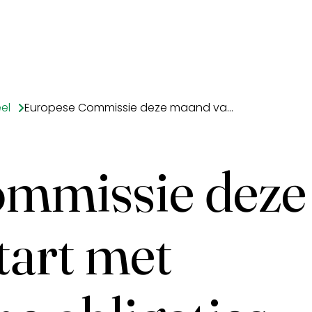
el
Europese Commissie deze maand van start met uitgifte groene obligaties
mmissie deze
tart met