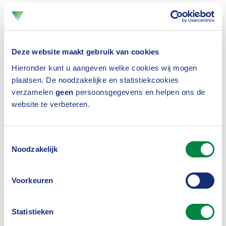
De regels beschrijven de manier waarop financiële
instellingen de buitenwereld informeren over hoe zij
Deze website maakt gebruik van cookies
eventuele negatieve effecten van hun beleggingen
Hieronder kunt u aangeven welke cookies wij mogen
op het milieu en de samenleving aanpakken en
plaatsen. De noodzakelijke en statistiekcookies
verminderen.
De gedelegeerde verordening
verzamelen
geen
persoonsgegevens en helpen ons de
specificeert de exacte inhoud, methodologie en
website te verbeteren.
presentatie van de informatie die financiële
instellingen moeten publiceren
. Ook helpen de
Toestemmingsselectie
Noodzakelijk
nieuwe regels om de ‘groene prestaties’ van
financiële producten te beoordelen. Dit verbetert de
Voorkeuren
kwaliteit en vergelijkbaarheid ervan.
Statistieken
Betere bescherming van beleggers