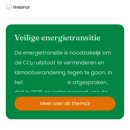
Webinar
Veilige energietransitie
De energietransitie is noodzakelijk om
de CO₂-uitstoot te verminderen en
klimaatverandering tegen te gaan. In
het
Klimaatakkoord
is afgesproken
dat in 2030 zeventig procent van de
elektriciteit hernieuwbaar is.
Meer over dit thema
Verzekeraars faciliteren de
energietransitie met passende