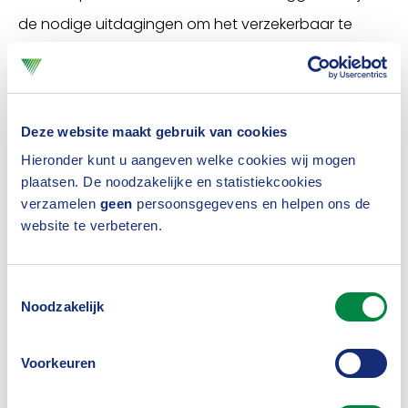
de nodige uitdagingen om het verzekerbaar te
houden.”
Uit het onderzoek blijkt dat ongeveer een derde van
de ondervraagden problemen heeft of verwacht te
Deze website maakt gebruik van cookies
krijgen met het verzekeren van
Hieronder kunt u aangeven welke cookies wij mogen
duurzaamheidsprojecten. “En laat dat nou net een
plaatsen. De noodzakelijke en statistiekcookies
verzamelen
geen
persoonsgegevens en helpen ons de
voorwaarde zijn voor de energietransitie”, merkt hij
website te verbeteren.
op.
Verzekeraar sneller informeren
Toestemmingsselectie
Noodzakelijk
Zowel Van der Werf als Van Leeuwen benadrukken
tijdens de presentatie dat verzekeraars en/of
Voorkeuren
intermediairs geregeld te laat bij plannen worden