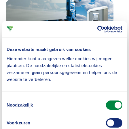
Deze website maakt gebruik van cookies
Hieronder kunt u aangeven welke cookies wij mogen
plaatsen. De noodzakelijke en statistiekcookies
verzamelen
geen
persoonsgegevens en helpen ons de
De risicodeskundigen van het netwerk Mobiliteit &
website te verbeteren.
Transport van het Verbond hebben daarom een
handreiking
opgesteld voor zowel verzekeraars als
Toestemmingsselectie
Noodzakelijk
gebruikers (personenvervoer en wegtransport) van
elektrische bussen en vrachtwagens, zwaarder dan
Voorkeuren
3.500 kg.