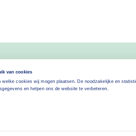
nieuws
ik van cookies
 welke cookies wij mogen plaatsen. De noodzakelijke en statist
Nieuwsbrief aanvragen
sgegevens en helpen ons de website te verbeteren.