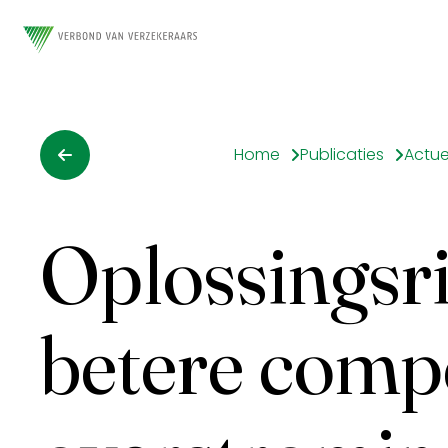
Home
Publicaties
Actue
Oplossingsr
betere compe