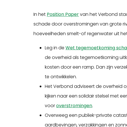
In het
Position Paper
van het Verbond staa
schade door overstromingen van grote riv
hoeveelheden smelt-of regenwater uit het
Leg in de
Wet tegemoetkoming schad
de overheid als tegemoetkoming uitk
kosten door een ramp. Dan zijn verze
te ontwikkelen.
Het Verbond adviseert de overheid o
kijken naar een solidair stelsel met
voor
overstromingen
.
Overweeg een publiek-private catast
aardbevingen, verzakkingen en zonn