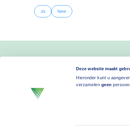
Ja
Nee
Blijf op de hoogte van 
Deze website maakt gebru
Hieronder kunt u aangeven
en activiteiten
verzamelen
geen
persoon