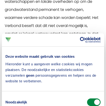
waterschappen en lokale overheden op om de
grondwaterstand permanent te verhogen,
waarmee verdere schade kan worden beperkt. Het
Verbond beseft dat dit niet overal mogelijk is,
omdat er lokaal wateroverlast kan ontstaan. In dat
soort situaties zal de bebouwde omgeving op de
schop moeten.
Deze website maakt gebruik van cookies
Grondig onderzoek nodig
Hieronder kunt u aangeven welke cookies wij mogen
Door schaalvergroting zijn agrarische bedrijven en
plaatsen. De noodzakelijke en statistiekcookies
verzamelen
geen
persoonsgegevens en helpen ons de
hun toeleveranciers in de loop der jaren steeds
website te verbeteren.
grotere en zwaardere landbouwmachines gaan
gebruiken. De grondwaterstand wordt met opzet
Toestemmingsselectie
laag gehouden om te voorzien in droge en stevige
Noodzakelijk