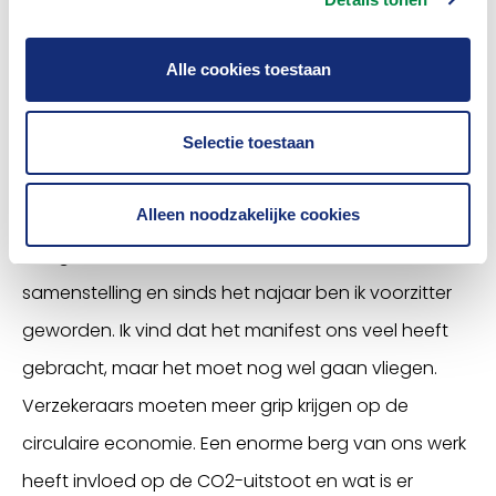
voorzitter van de kerngroep geworden.
Dat lijkt me best druk?
Alle cookies toestaan
(lachend) “Dat is het ook. We hebben een
stuurgroep waarin directieleden van de drie
Selectie toestaan
brancheorganisaties zitten en daarnaast is er een
Alleen noodzakelijke cookies
kernteam, dat zich vooral met de uitvoering
bezighoudt. Dat kernteam verandert soms van
samenstelling en sinds het najaar ben ik voorzitter
geworden. Ik vind dat het manifest ons veel heeft
gebracht, maar het moet nog wel gaan vliegen.
Verzekeraars moeten meer grip krijgen op de
circulaire economie. Een enorme berg van ons werk
heeft invloed op de CO2-uitstoot en wat is er