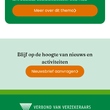
duurzaam schadeherstel een van
onze ambities. Met Schoonmakend
Meer over dit thema
Nederland en NIVRE (Nederlands
Instituut Van Register Experts) hebben
wij het
Manifest Duurzaam
Schadeherstel
ondertekend.
Blijf op de hoogte van nieuws en
activiteiten
Nieuwsbrief aanvragen