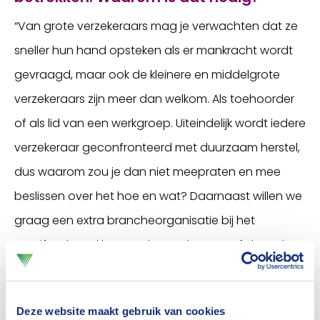
“Van grote verzekeraars mag je verwachten dat ze
sneller hun hand opsteken als er mankracht wordt
gevraagd, maar ook de kleinere en middelgrote
verzekeraars zijn meer dan welkom. Als toehoorder
of als lid van een werkgroep. Uiteindelijk wordt iedere
verzekeraar geconfronteerd met duurzaam herstel,
dus waarom zou je dan niet meepraten en mee
beslissen over het hoe en wat? Daarnaast willen we
graag een extra brancheorganisatie bij het
manifest betrekken. Denk aan de VNAB of de Narim,
maar ook Bouwend Nederland of de
afvalverwerkers zijn welkom. Uiteindelijk moeten we
Deze website maakt gebruik van cookies
de hele markt zien te veroveren en met meer