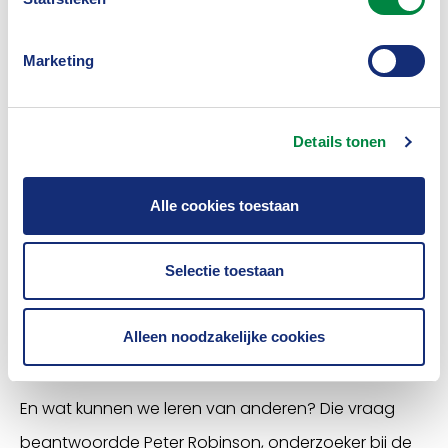
communicatiemiddelen. Verzekeraars en hun
klanten kunnen met deze ontwikkelingen in de
Marketing
komende jaren dus steeds meer hun voordeel doen,
en zo de maatschappelijke schade door extreem
Details tonen
weer inperken.
Alle cookies toestaan
In het najaar verwacht het KNMI met haar
Klimaatsignaal ’21 de belangrijkste trends te
Selectie toestaan
publiceren. Geheel nieuwe klimaatscenario’s volgen
in 2023.
Alleen noodzakelijke cookies
Preventiemaatregelen in Florida
En wat kunnen we leren van anderen? Die vraag
beantwoordde Peter Robinson, onderzoeker bij de