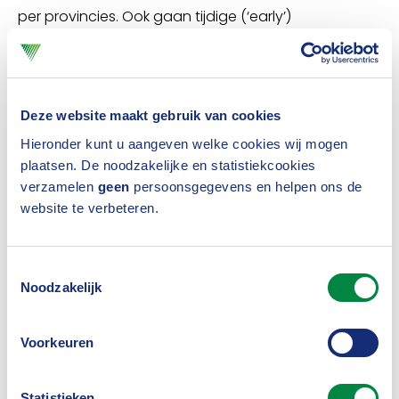
per provincies. Ook gaan tijdige (‘early’)
kansverwachtingen een grotere rol spelen, zodat je
veel eerder kunt anticiperen op zwaar weer. Daarbij
staan impact en handelingsperspectief centraal. Je
Deze website maakt gebruik van cookies
hoort straks niet meer ‘wat wordt het weer?’, maar
Hieronder kunt u aangeven welke cookies wij mogen
plaatsen. De noodzakelijke en statistiekcookies
‘waar krijgt u mee te maken?’. Bovendien krijgen
verzamelen
geen
persoonsgegevens en helpen ons de
meteorologen een meer adviserende rol,
website te verbeteren.
ondersteund door geautomatiseerde processen en
producten.
Toestemmingsselectie
Noodzakelijk
Ten slotte zet het Early Warning Centre in op
Voorkeuren
personalisering en het op maat bedienen van de
professionele gebruiker met moderne
Statistieken