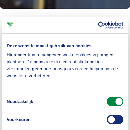
Overstromingen
De Verbondsdirecteur stipte in haar pitch drie
Deze website maakt gebruik van cookies
belangrijke thema's voor verzekeraars aan:
Hieronder kunt u aangeven welke cookies wij mogen
klimaatmitigatie, duurzaam schadeherstel en
plaatsen. De noodzakelijke en statistiekcookies
klimaatadaptatie. “Wij zien in toenemende mate dat
verzamelen
geen
persoonsgegevens en helpen ons de
onze leden stappen zetten om hun klanten te
website te verbeteren.
interesseren voor duurzaam herstel. Herstellen in
plaats van vervangen dus. En ik heb bij een grote
Toestemmingsselectie
Noodzakelijk
schade in ons eigen kantoor letterlijk gezien dat
circulariteit loont.”
Voorkeuren
Ook de klimaatadaptatie kan, volgens haar, op veel