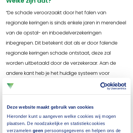
Welke zijn dat?
“De schade veroorzaakt door het falen van
regionale keringen is sinds enkele jaren in merendeel
van de opstal- en inboedelverzekeringen
inbegrepen. Dit betekent dat als er door falende
regionale keringen schade ontstaat, deze zal
worden uitbetaald door de verzekeraar. Aan de
andere kant heb je het huidige systeem voor
overstromingen voor primaire keringen, inbegrepen
in de
Wet Tegemoetkoming Schade bij rampen
(WTS)
. De
WTS
is een instrument, waarmee de
Deze website maakt gebruik van cookies
overheid alle controle houdt over wat er wel en niet
Hieronder kunt u aangeven welke cookies wij mogen
wordt uitgekeerd. Vast staat is dat je nooit 100
plaatsen. De noodzakelijke en statistiekcookies
verzamelen
geen
persoonsgegevens en helpen ons de