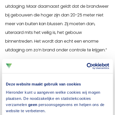
uitdaging. Maar daarnaast geldt dat de brandweer
bij gebouwen die hoger zijn dan 20-25 meter niet
meer van buiten kan blussen. Zij moeten dan,
uiteraard mits het veilig is, het gebouw
binnentreden. Het wordt dan echt een enorme
uitdaging om zo’n brand onder controle te krijgen.”
3. Zit de verduurzaming de
(brand)veiligheid in de weg?
Deze website maakt gebruik van cookies
“Zo zou ik het niet willen zeggen. De verduurzaming
Hieronder kunt u aangeven welke cookies wij mogen
moeten we niet stoppen. Dat gaat ook niet. Het
plaatsen. De noodzakelijke en statistiekcookies
probleem is dat de regelgeving nog is gestoeld op
verzamelen
geen
persoonsgegevens en helpen ons de
website te verbeteren.
gevels van beton en steen, terwijl we in de praktijk