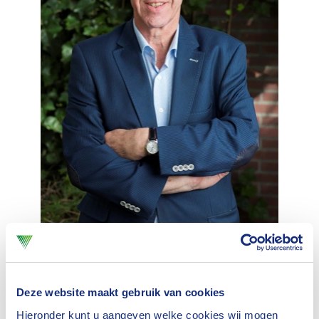
Herman Havekes van de
Unie van Waterschappen
Deze website maakt gebruik van cookies
Stemwijzer
Hieronder kunt u aangeven welke cookies wij mogen