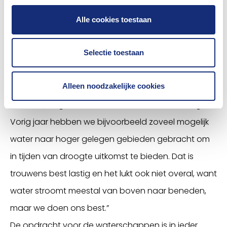
Grootste uitdaging? Het weer!
Alle cookies toestaan
Over de grootste uitdaging waar de sector voor
staat, hoeft Havekes niet lang na te denken: het
Selectie toestaan
veranderende weer. “We hebben nu al het weer dat
Alleen noodzakelijke cookies
we eigenlijk pas voor 2050 hadden verwacht. Dat
betekent nogal wat voor onze watervoorziening.
Vorig jaar hebben we bijvoorbeeld zoveel mogelijk
water naar hoger gelegen gebieden gebracht om
in tijden van droogte uitkomst te bieden. Dat is
trouwens best lastig en het lukt ook niet overal, want
water stroomt meestal van boven naar beneden,
maar we doen ons best.”
De opdracht voor de waterschappen is in ieder