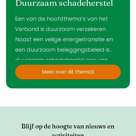
Duurzaam schadeherstel
Een van de hoofdthema’s van het
Verbond is duurzaam verzekeren.
Naast een veilige energietransitie en
een duurzaam beleggingsbeleid is
duurzaam schadeherstel een van
onze ambities. Met Schoonmakend
Meer over dit thema
Nederland en NIVRE (Nederlands
Instituut Van Register Experts) hebben
wij het
Manifest Duurzaam
Schadeherstel
ondertekend.
Blijf op de hoogte van nieuws en
activiteiten