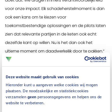
doet dat. We dragen immers verantwoordelijkheid
voor onze impact. Elk schadeherstelmoment is dan
ook een kans om te kiezen voor
toekomstbestendige oplossingen en de pilots laten
zien dat relevante partijen in de keten ook echt
dezelfde kant op willen. Nu is het dan ook het
ultieme moment om daadwerkelijk door te pakken.”
Rob Rommelse
Deze website maakt gebruik van cookies
(Schoonmakend Nederland):
Hieronder kunt u aangeven welke cookies wij mogen
"De ambitie is groot"
plaatsen. De noodzakelijke en statistiekcookies
verzamelen
geen
persoonsgegevens en helpen ons de
website te verbeteren.