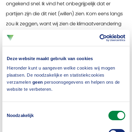
ongekend snel. Ik vind het onbegrijpelijk dat er
partijen zijn die dit niet (willen) zien. Kom eens langs
zou ik zeggen, want wij zien de klimaatverandering
als branche ook gewoon terug in keiharde cijfers.
Neem alleen eens de hoosbuien die ons land in 2014
teisterden of de enorme hagel in 2016. Gevolg van
Deze website maakt gebruik van cookies
die hagelbuien: 600 miljoen euro schade. En vorige
Hieronder kunt u aangeven welke cookies wij mogen
zomer was zo extreem heet en droog, dat sommige
plaatsen. De noodzakelijke en statistiekcookies
verzamelen
geen
persoonsgegevens en helpen ons de
gebieden daar nu nog de gevolgen van voelen. De
website te verbeteren.
collega’s wereldwijd zien ook dergelijke trends.”
Klimaatverandering ook onderdeel
Toestemmingsselectie
Noodzakelijk
strategische evaluatie ECB
Het is niet verwonderlijk dat Christine Lagarde erop