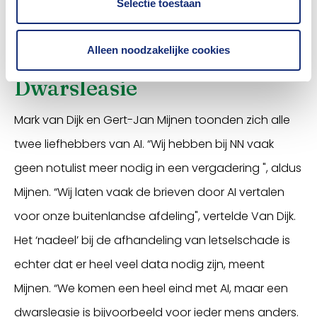
Mark van Dijk (midden), met links naast hem Gert-
Selectie toestaan
Jan Mijnen en Bart van der Sloot, rechts
dagvoorzitter Roelof Hemmen
Alleen noodzakelijke cookies
Dwarsleasie
Mark van Dijk en Gert-Jan Mijnen toonden zich alle
twee liefhebbers van AI. “Wij hebben bij NN vaak
geen notulist meer nodig in een vergadering ", aldus
Mijnen. “Wij laten vaak de brieven door AI vertalen
voor onze buitenlandse afdeling", vertelde Van Dijk.
Het ‘nadeel’ bij de afhandeling van letselschade is
echter dat er heel veel data nodig zijn, meent
Mijnen. “We komen een heel eind met AI, maar een
dwarsleasie is bijvoorbeeld voor ieder mens anders.