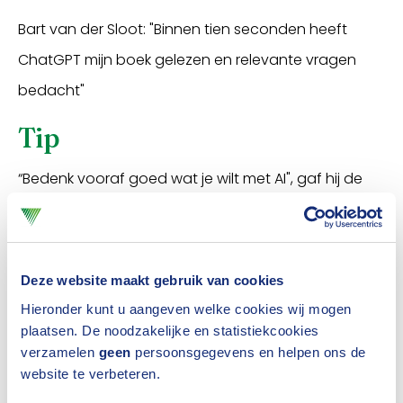
Bart van der Sloot: "Binnen tien seconden heeft
ChatGPT mijn boek gelezen en relevante vragen
bedacht"
Tip
“Bedenk vooraf goed wat je wilt met AI", gaf hij de
zaal als tip mee. “Veel mensen vinden het eng. En
natuurlijk kleven er gevaren aan het gebruik, maar
denk naast de risico's ook eens in kansen. In de
Deze website maakt gebruik van cookies
rechterlijke macht kunnen ‘standaard’ zaken door AI
Hieronder kunt u aangeven welke cookies wij mogen
worden afgehandeld. Dat zorgt ervoor dat een
plaatsen. De noodzakelijke en statistiekcookies
verzamelen
geen
persoonsgegevens en helpen ons de
rechter meer tijd overhoudt voor de ingewikkelde
website te verbeteren.
casussen en waarom zou dat bij de afhandeling