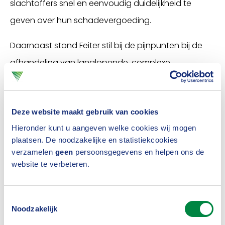
slachtoffers snel en eenvoudig duidelijkheid te
geven over hun schadevergoeding.
Daarnaast stond Feiter stil bij de pijnpunten bij de
afhandeling van langlopende, complexe
letselschades: de processen zijn veel te veel
ingericht op professionals. Daardoor staat het
Deze website maakt gebruik van cookies
slachtoffer er te ver vanaf. Met alle gevolgen van
Hieronder kunt u aangeven welke cookies wij mogen
dien. “Dit moet echt anders”, stelt Feiter. “We moeten
plaatsen. De noodzakelijke en statistiekcookies
op zoek naar een betere balans tussen emotionele
verzamelen
geen
persoonsgegevens en helpen ons de
en financiële compensatie. Dus genoegdoening én
website te verbeteren.
erkenning voor het leed dat het slachtoffer is
aangedaan. En daarnaast een financiële
Toestemmingsselectie
Noodzakelijk
compensatie die slachtoffers in staat stelt hun