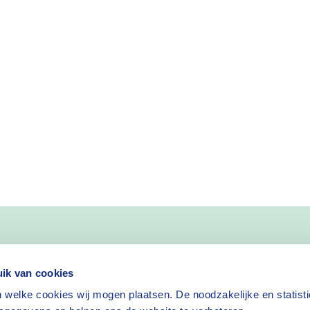
nieuws
ik van cookies
 welke cookies wij mogen plaatsen. De noodzakelijke en statist
Nieuwsbrief aanvragen