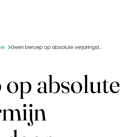
el
Geen beroep op absolute verjaringstermijn asbestclaims door verzekeraars
 op absolute
rmijn