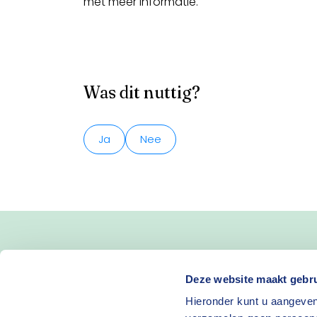
met meer informatie.
Was dit nuttig?
Ja
Nee
Blijf op de hoogte van 
Deze website maakt gebru
Hieronder kunt u aangeven