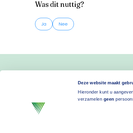
Was dit nuttig?
Ja
Nee
Blijf op de hoogte van 
Deze website maakt gebru
Hieronder kunt u aangeven
en activiteiten
verzamelen
geen
persoon