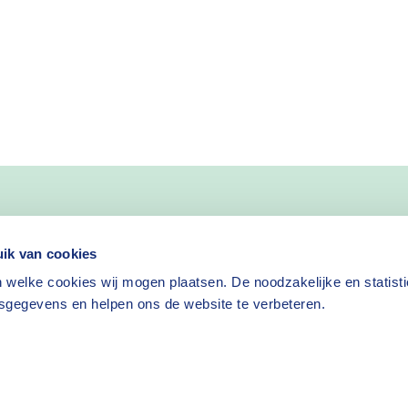
nieuws
ik van cookies
 welke cookies wij mogen plaatsen. De noodzakelijke en statist
Nieuwsbrief aanvragen
sgegevens en helpen ons de website te verbeteren.