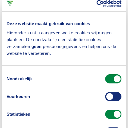
Voor wie is de vragenlijst bedoeld?
De lijst is allereerst bedoeld voor verzekeraars die
een bepaalde leverancier overwegen
Deze website maakt gebruik van cookies
(precontractueel) en een eerste inschatting willen
Hieronder kunt u aangeven welke cookies wij mogen
plaatsen. De noodzakelijke en statistiekcookies
maken van de beveiligingsvolwassenheid.
verzamelen
geen
persoonsgegevens en helpen ons de
Daarnaast is de lijst ook bedoeld voor leveranciers
website te verbeteren.
die willen weten welke meest belangrijke eisen
verzekeraars qua informatiebeveiliging stellen,
Toestemmingsselectie
Noodzakelijk
zodat zij in een keer kunnen nagaan of ze voldoen
aan deze set en vervolgens gefundeerde
Voorkeuren
antwoorden kunnen geven aan verschillende
verzekeraars.
Statistieken
Uniformiteit volgende fases