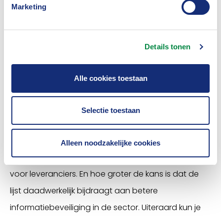
Marketing
Een verzekeraar zal na deze eerste vragenlijst in
volgende fases (selectie, contractering, SLA-
Details tonen
overleg) meer eisen stellen. Misschien dat in een
volgende periode wordt bekeken of ook voor die
Alle cookies toestaan
fases meer uniformiteit mogelijk is. Maar vooralsnog
is het Verbond verheugd dat dit is gelukt.
Selectie toestaan
Hoewel de lijst geen
must
is, beveelt het Verbond
deze van harte aan. Want hoe meer verzekeraars
Alleen noodzakelijke cookies
de lijst gebruiken, hoe herkenbaarder deze wordt
voor leveranciers. En hoe groter de kans is dat de
lijst daadwerkelijk bijdraagt aan betere
informatiebeveiliging in de sector. Uiteraard kun je