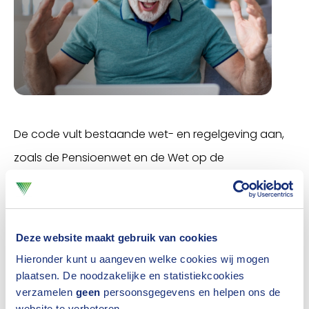
De code vult bestaande wet- en regelgeving aan,
zoals de Pensioenwet en de Wet op de
ondernemingsraden (WOR). Zo worden aanvullende
rechten toegekend aan ondernemingsraden en
verenigingen van pensioengerechtigden. Ook
Deze website maakt gebruik van cookies
bevat de code nadere verplichtingen voor
Hieronder kunt u aangeven welke cookies wij mogen
verzekeraars en werkgevers.
plaatsen. De noodzakelijke en statistiekcookies
verzamelen
geen
persoonsgegevens en helpen ons de
website te verbeteren.