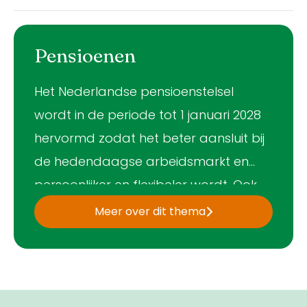
Pensioenen
Het Nederlandse pensioenstelsel
wordt in de periode tot 1 januari 2028
hervormd zodat het beter aansluit bij
de hedendaagse arbeidsmarkt en
persoonlijker en flexibeler wordt. Ook
wordt het beter uitlegbaar en eerlijk
Meer over dit thema
over de mate van zekerheid die wordt
geboden. Bestaande sterke punten
blijven behouden, zoals het collectief
beleggen en samen delen van risico’s.