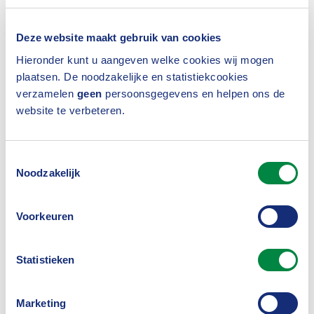
Wat verandert er voor mensen die al
Deze website maakt gebruik van cookies
met pensioen zijn?
Hieronder kunt u aangeven welke cookies wij mogen
plaatsen. De noodzakelijke en statistiekcookies
"Bij fondsen die invaren betekent dit dat ook
verzamelen
geen
persoonsgegevens en helpen ons de
gepensioneerden naar een variabel pensioen
website te verbeteren.
gaan. Zij zullen eerder profiteren van economisch
goede tijden, maar lopen ook het risico dat het
Toestemmingsselectie
Noodzakelijk
pensioen verlaagd wordt als het tegen zit. Bij
verzekeraars houden gepensioneerden hun vaste
Voorkeuren
pensioen, daar verandert niets."
Wat is voor pensioenverzekeraars en
Statistieken
PPI’s de grootste uitdaging bij de
Marketing
overgang naar een nieuw stelsel?