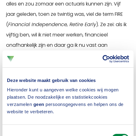
alles en zou zomaar een actuaris kunnen zijn. Vijf
jaar geleden, toen ze twintig was, viel de term FIRE
(
Financial Independence, Retire Early
). Ze zei: als ik
vijftig ben, wil ik niet meer werken, financieel
onafhankelijk zijn en daar ga ik nu vast aan
beginnen. Het enige dat ik toen dacht, was: ik ben al
vijftig. Dat heb ik niet goed gedaan.”
Deze website maakt gebruik van cookies
"Mijn dochter zei: als ik
Hieronder kunt u aangeven welke cookies wij mogen
plaatsen. De noodzakelijke en statistiekcookies
vijftig ben, wil ik financieel
verzamelen
geen
persoonsgegevens en helpen ons de
website te verbeteren.
onafhankelijk zijn. Daar ga
ik nu vast aan beginnen. Het
Toestemmingsselectie