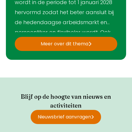
wordt in de periode tot 1 januari 2028
hervormd zodat het beter aansluit bij
de hedendaagse arbeidsmarkt en
persoonlijker en flexibeler wordt. Ook
wordt het beter uitlegbaar en eerlijk
Meer over dit thema
over de mate van zekerheid die wordt
geboden. Bestaande sterke punten
blijven behouden, zoals het collectief
beleggen en samen delen van risico’s.
Blijf op de hoogte van nieuws en
activiteiten
Nieuwsbrief aanvragen