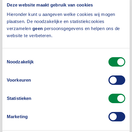
gewijzigde regelgeving. In de handleiding bij het
Deze website maakt gebruik van cookies
UPO 2020 is – grijs gemarkeerd - aangegeven waar
Hieronder kunt u aangeven welke cookies wij mogen
plaatsen. De noodzakelijke en statistiekcookies
wijzigingen ten opzichte van UPO 2019 zijn
verzamelen
geen
persoonsgegevens en helpen ons de
opgenomen.
website te verbeteren.
Nog niet officieel vastgesteld
Toestemmingsselectie
Noodzakelijk
De besturen van de Pensioenfederatie en het
Verbond van Verzekeraars hebben de concepten
Voorkeuren
voor het UPO 2020 geaccordeerd. De
pensioenkoepels sturen de concepten voor de
Statistieken
modellen voor het UPO 2020 nu naar het ministerie
van Sociale Zaken en Werkgelegenheid en aan AFM.
Marketing
De minister van Sociale Zaken en Werkgelegenheid