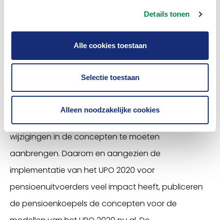
stelt, na advies van AFM te hebben gevraagd, de
Details tonen
UPO-modellen namelijk elk jaar officieel vast.
Tijdens de totstandkoming van de concepten voor
Alle cookies toestaan
het UPO 2020 hebben de pensioenkoepels
veelvuldig afgestemd met SZW en AFM. Vandaar
Selectie toestaan
dat de koepels verwachten dat het niet nodig zal
zijn om, naar aanleiding van eventuele opmerkingen
Alleen noodzakelijke cookies
van AFM of SZW, zeer wezenlijke of ingrijpende
wijzigingen in de concepten te moeten
aanbrengen. Daarom en aangezien de
implementatie van het UPO 2020 voor
pensioenuitvoerders veel impact heeft, publiceren
de pensioenkoepels de concepten voor de