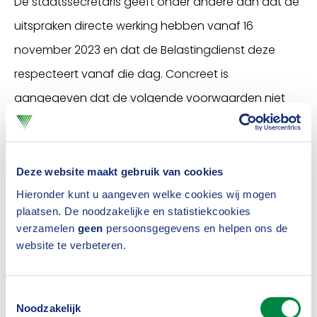
De staatssecretaris geeft onder andere aan dat de
uitspraken directe werking hebben vanaf 16
november 2023 en dat de Belastingdienst deze
respecteert vanaf die dag. Concreet is
aangegeven dat de volgende voorwaarden niet
meer gesteld mogen worden:
dat de afkoopmogelijkheden in het andere
Deze website maakt gebruik van cookies
land niet ruimer mogen zijn dan de
Hieronder kunt u aangeven welke cookies wij mogen
afkoopmogelijkheden op grond van de
plaatsen. De noodzakelijke en statistiekcookies
Pensioenwet en het verbinden van fiscale
verzamelen
geen
persoonsgegevens en helpen ons de
website te verbeteren.
consequenties aan het niet naleven van deze
voorwaarde; en
Toestemmingsselectie
dat de buitenlandse ontvangende
Noodzakelijk