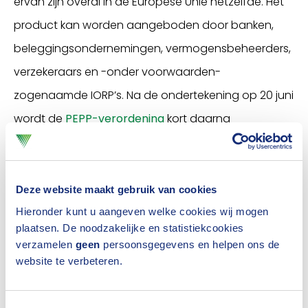
ervan zijn overal in de Europese Unie hetzelfde. Het
product kan worden aangeboden door banken,
beleggingsondernemingen, vermogensbeheerders,
verzekeraars en -onder voorwaarden-
zogenaamde IORP’s. Na de ondertekening op 20 juni
wordt de
PEPP-verordening
kort daarna
gepubliceerd in het Publicatieblad van de Europese
Unie.
Deze website maakt gebruik van cookies
Lagere regelgeving
Hieronder kunt u aangeven welke cookies wij mogen
plaatsen. De noodzakelijke en statistiekcookies
De verordening treedt in werking op de twintigste
verzamelen
geen
persoonsgegevens en helpen ons de
dag na die publicatie, waarna de Europese
website te verbeteren.
autoriteit voor verzekeringen en bedrijfspensioenen
(EIOPA) een jaar de tijd krijgt om de lagere Europese