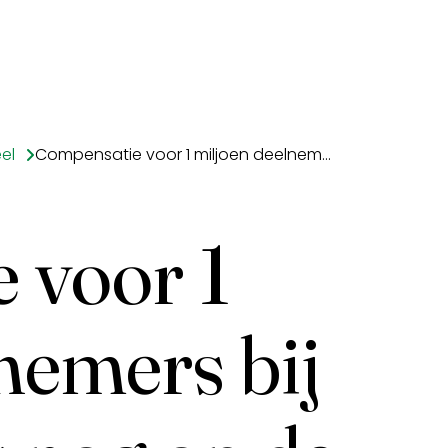
el
Compensatie voor 1 miljoen deelnemers bij verzekeraars nog op de tocht
 voor 1
nemers bij