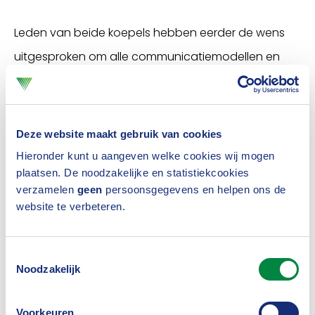
Leden van beide koepels hebben eerder de wens
uitgesproken om alle communicatiemodellen en
documenten zoals handleidingen en iconen te
bundelen. Eerder waren de modellen op
verschillende websites te vinden zoals onder
Deze website maakt gebruik van cookies
andere uniformpensioenoverzicht.nl en
Hieronder kunt u aangeven welke cookies wij mogen
plaatsen. De noodzakelijke en statistiekcookies
pensioen123.nl. Vanaf nu worden de websites voor
verzamelen
geen
persoonsgegevens en helpen ons de
het UPO en Pensioen 1-2-3 doorverwezen naar
website te verbeteren.
pensioenmodellen.nl
.
Toestemmingsselectie
E-mailalerts
Noodzakelijk
Een handige functionaliteit van de nieuwe website
is de mogelijkheid om alerts in te stellen. Wanneer er
Voorkeuren