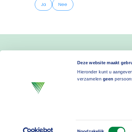
Ja
Nee
Blijf op de hoogte van 
Deze website maakt gebru
Hieronder kunt u aangeven
en activiteiten
verzamelen
geen
persoon
Toestemmingsselectie
Privacy
D
Noodzakelijk