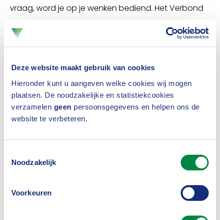
vraag, word je op je wenken bediend. Het Verbond
organiseert namelijk op 8 oktober om 16.00 uur een
livestream (Smart cities ,een slimme kans voor
verzekeraars) en jij kan daar bij zijn.
Deze website maakt gebruik van cookies
Programma
Hieronder kunt u aangeven welke cookies wij mogen
plaatsen. De noodzakelijke en statistiekcookies
Jos Sentel, manager bij Sytrus Achmea en co-
verzamelen
geen
persoonsgegevens en helpen ons de
auteur van het boek
Een slimme stad, zo doe je
website te verbeteren.
dat
) gaat tijdens het webinar in op de wie-wat-
waar-waarom vragen. Futuroloog Peet Sneekes van
Toestemmingsselectie
Noodzakelijk
onze partner Cognizant gaat op zijn beurt in op
de
mens en de smart cities
. En onze eigen directeur
Voorkeuren
Geeke Feiter neemt de
invalshoeken voor
verzekeraars
voor haar rekening.