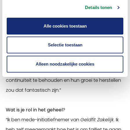
willen we niet meer dat bedrijven die in de kern
Details tonen
levensvatbaar zijn onnodig failliet gaan. In deze
kleine pilot vinden we het wiel uit, daarna schalen
Alle cookies toestaan
we op. In de pilot is de Belastingdienst betrokken die
stelt dat zo’n 80.000 ondernemers technisch failliet
Selectie toestaan
zijn en in privé aansprakelijk. De doelgroep is dus
groot. Als het ons lukt om uiteindelijk op termijn 500
Alleen noodzakelijke cookies
tot 1000 ondernemers per jaar te helpen om hun
continuïteit te behouden en hun groei te herstellen
zou dat fantastisch zijn.”
Wat is je rol in het geheel
?
“Ik ben mede-initiatiefnemer van
Geldfit Zakelijk
. Ik
heb zelf meegemaakt hoe het is om failliet te gaan