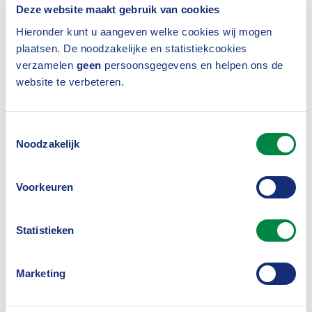
Deze website maakt gebruik van cookies
Hieronder kunt u aangeven welke cookies wij mogen
plaatsen. De noodzakelijke en statistiekcookies
verzamelen
geen
persoonsgegevens en helpen ons de
website te verbeteren.
Toestemmingsselectie
Noodzakelijk
Voorkeuren
Van Dam is het gezicht van Geldfit Zakelijk.
Statistieken
Wat zou mogelijke opschaling kunnen zijn?
“Onze doelstelling is om voor zoveel mogelijk mkb-
Marketing
bedrijven te voorkomen dat ze failliet gaan. In 2026