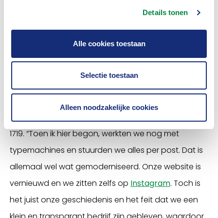
premie en bij overlijden krijgen je nabestaanden een
Details tonen
bedrag uitgekeerd voor de uitvaartkosten.
Alle cookies toestaan
Eenvoud
De Onderlinge van 1719 houdt van eenvoud. Daarom
Selectie toestaan
krijg je ook gewoon de directeur aan de telefoon als
je belt met een vraag over je verzekering. José is
Alleen noodzakelijke cookies
intussen al 23 jaar werkzaam bij De Onderlinge van
1719. “Toen ik hier begon, werkten we nog met
typemachines en stuurden we alles per post. Dat is
allemaal wel wat gemoderniseerd. Onze website is
vernieuwd en we zitten zelfs op
Instagram
. Toch is
het juist onze geschiedenis en het feit dat we een
klein en transparant bedrijf zijn gebleven, waardoor