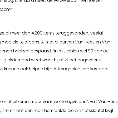
 terug. Uiteraard heeft de verzekeraar niet hoeven
 toch?”
 ze al meer dan 4.200 items teruggevonden. Veelal
 mobiele telefoons. Al met al durven Van Hees en Van
tonnen hebben bespaard. “In misschien wel 99 van de
ug als iemand weet waar hij of zij het ongeveer is
 wij kunnen ook helpen bij het terughalen van kostbare
 niet uitkeren, maar vaak wel terugvinden”, vult Van Hees
gisteren dat een man hem belde die zijn fietssleutel kwijt