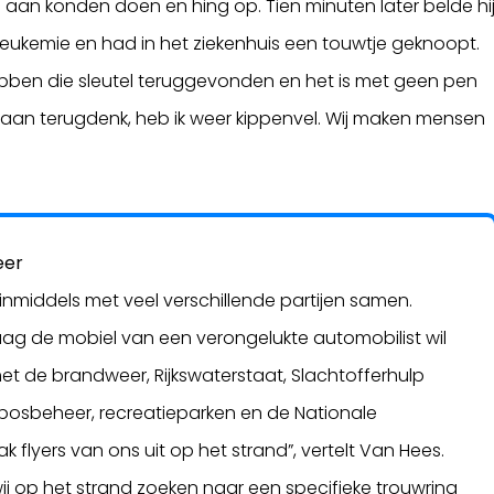
l aan konden doen en hing op. Tien minuten later belde hi
leukemie en had in het ziekenhuis een touwtje geknoopt.
 hebben die sleutel teruggevonden en het is met geen pen
 eraan terugdenk, heb ik weer kippenvel. Wij maken mensen
eer
inmiddels met veel verschillende partijen samen.
raag de mobiel van een verongelukte automobilist wil
t de brandweer, Rijkswaterstaat, Slachtofferhulp
bosbeheer, recreatieparken en de Nationale
k flyers van ons uit op het strand”, vertelt Van Hees.
ij op het strand zoeken naar een specifieke trouwring