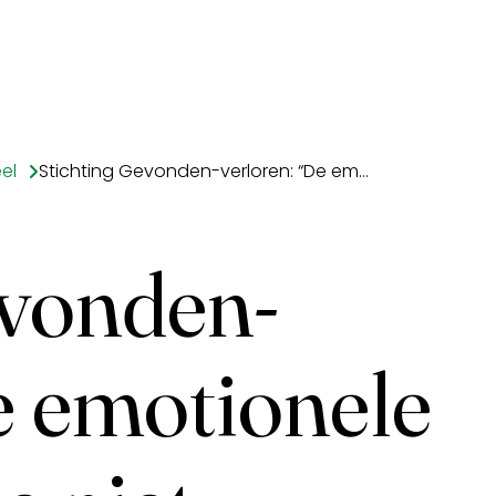
el
Stichting Gevonden-verloren: “De emotionele waarde kun je niet uitkeren”
evonden-
e emotionele