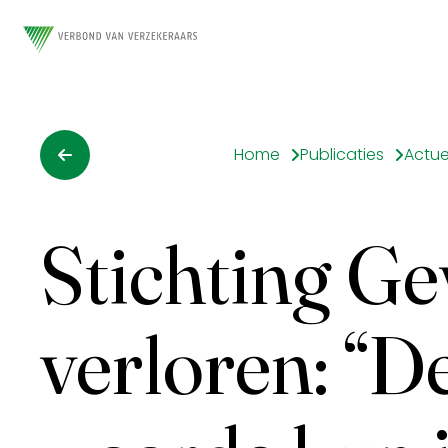
Home
Publicaties
Actue
Stichting G
verloren: “D