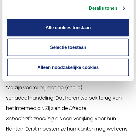
bekende zou aanbevelen. De scores die daaruit
Details tonen
komen, liggen tussen de -100 en +100 en in onze
(financiële) wereld is een positieve score vaak al
Alle cookies toestaan
lastig. En, eerlijk is eerlijk, we zijn nog steeds aan het
leren, maar die +49 geeft natuurlijk wel een boost.”
Selectie toestaan
4.Waar zijn klanten vooral
Alleen noodzakelijke cookies
blij mee?
“Ze zijn vooral blij met de (snelle)
schadeafhandeling. Dat horen we ook terug van
het intermediair. Zij zien de
Directe
Schadeafhandeling
als een verrijking voor hun
klanten. Eerst moesten ze hun klanten nog wel eens