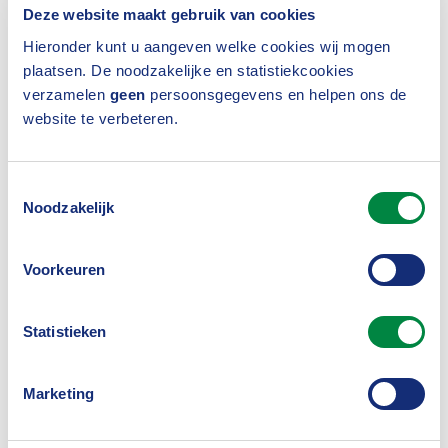
Deze website maakt gebruik van cookies
Hieronder kunt u aangeven welke cookies wij mogen
plaatsen. De noodzakelijke en statistiekcookies
verzamelen
geen
persoonsgegevens en helpen ons de
website te verbeteren.
Toestemmingsselectie
Noodzakelijk
Beleidsadviseur Floske Weehuizen
Voorkeuren
3. Hoe reageren klanten?
“Goed. De klanttevredenheid die we in de eerste
Statistieken
metingen zien, is hoog. Met een gemiddelde NPS
(
Net Promoter Score
) van +49. De vraag bij die NPS-
Marketing
scores is of je het product aan een vriend of