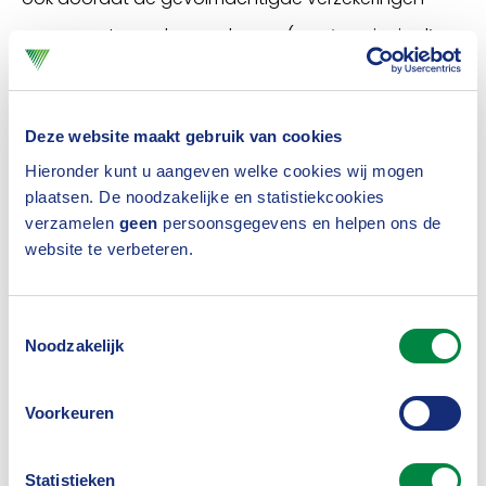
overneemt van de verzekeraar (van ‘provinciaal’
naar volmacht).”
3. Zo’n anderhalf jaar geleden heeft het
Deze website maakt gebruik van cookies
Verbond samen met de volmachten
Hieronder kunt u aangeven welke cookies wij mogen
een plan van aanpak gelanceerd om
plaatsen. De noodzakelijke en statistiekcookies
verzamelen
geen
persoonsgegevens en helpen ons de
het volmachtkanaal te verbeteren.
website te verbeteren.
Waarom was dat nodig?
“Dat was vooral nodig omdat de toezichthouder
Toestemmingsselectie
verzekeraars op de vingers had getikt en de
Noodzakelijk
resultaten minder waren. De risicobeheersing in het
Voorkeuren
volmachtkanaal bleek onvoldoende op orde te zijn,
waardoor de verzekeraar niet genoeg zicht had op
Statistieken