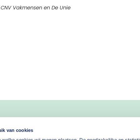
, CNV Vakmensen en De Unie
nieuws
ik van cookies
 welke cookies wij mogen plaatsen. De noodzakelijke en statist