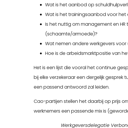
Wat is het aanbod op schuldhulpve
Wat is het trainingsaanbod voor he
Is het nuttig om management en HR t
(schaamte/armoede)?
Wat nemen andere werkgevers voor s
Hoe is de arbeidsmarktpositie van he
Het is een lijst die vooral het continue g
bij elke verzekeraar een dergelijk gespre
een passend antwoord zal leiden.
Cao-partijen stellen het daarbij op prij
werknemers een passende mix is (geworde
Werkgeversdelegatie Verbon