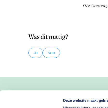
FNV Finance
Was dit nuttig?
Ja
Nee
Blijf op de hoogte van 
Deze website maakt gebru
Hieronder kunt u aangeven