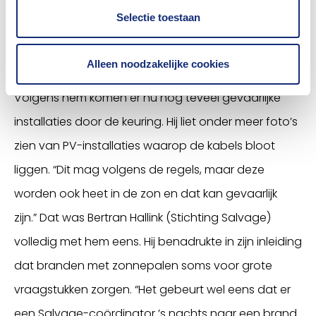
Koster ging daarnaast ook nog kort in op de
Selectie toestaan
wetgeving rondom zonnepanelen. “De Scope 12 is
afgelopen jaar uitgerold. Wij zijn daar blij mee, maar
Alleen noodzakelijke cookies
ook deze regelgeving is niet zaligmakend.”
Volgens hem komen er nu nog teveel gevaarlijke
installaties door de keuring. Hij liet onder meer foto’s
zien van PV-installaties waarop de kabels bloot
liggen. “Dit mag volgens de regels, maar deze
worden ook heet in de zon en dat kan gevaarlijk
zijn.” Dat was Bertran Hallink (Stichting Salvage)
volledig met hem eens. Hij benadrukte in zijn inleiding
dat branden met zonnepalen soms voor grote
vraagstukken zorgen. “Het gebeurt wel eens dat er
een Salvage-coördinator ’s nachts naar een brand