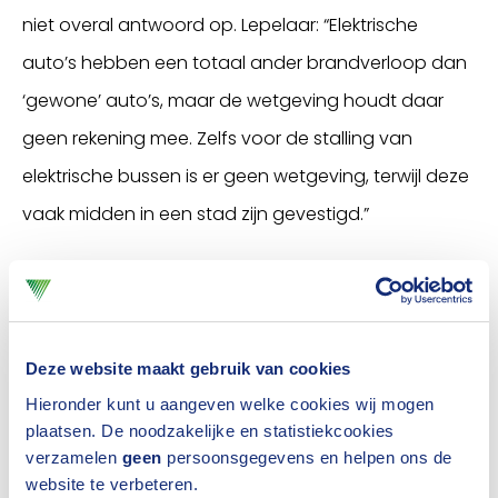
niet overal antwoord op. Lepelaar: “Elektrische
auto’s hebben een totaal ander brandverloop dan
‘gewone’ auto’s, maar de wetgeving houdt daar
geen rekening mee. Zelfs voor de stalling van
elektrische bussen is er geen wetgeving, terwijl deze
vaak midden in een stad zijn gevestigd.”
"Elektrische auto's hebben een totaal ander
brandverloop dan 'gewone' auto's"
Parkeergarage
Deze website maakt gebruik van cookies
Hieronder kunt u aangeven welke cookies wij mogen
Hij kreeg bijval van Ronald Koster (inspectiebureau
plaatsen. De noodzakelijke en statistiekcookies
Burghgraef Van Tiel) die benadrukte dat er “gewoon
verzamelen
geen
persoonsgegevens en helpen ons de
geen goede plek is voor een laadpaal in een
website te verbeteren.