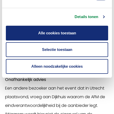
beleggingsverzekering niet ook zo moeizaam
gegaan?” Herbert noemde het proces rondom de
Details tonen
woekerpolissen juist “heel leerzaam”. “En ik heb reden
om optimistisch te zijn”, benadrukte hij. “De aanpak
Alle cookies toestaan
van hypotheekgerelateerde
beleggingsverzekeringen ging relatief goed door de
Selectie toestaan
kwaliteit van het advieskanaal en de iets
ontvankelijker houding van klanten.”
Alleen noodzakelijke cookies
Onafhankelijk advies
Een andere bezoeker aan het event dat in Utrecht
plaatsvond, vroeg aan Dijkhuis waarom de AFM de
eindverantwoordelijkheid bij de aanbieder legt.