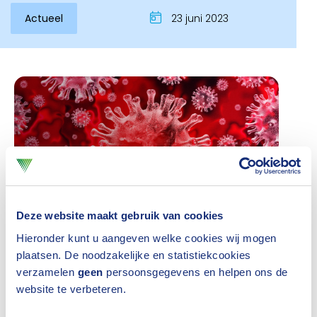
Actueel
23 juni 2023
Deze website maakt gebruik van cookies
Hieronder kunt u aangeven welke cookies wij mogen
plaatsen. De noodzakelijke en statistiekcookies
"Dat de hoeveelheid claims oploopt verbaast niet.
verzamelen
geen
persoonsgegevens en helpen ons de
Bij het
FNV
en
CNV
hebben zich inmiddels een kleine
website te verbeteren.
5000 zorgmedewerkers gemeld met
long-covid
. De