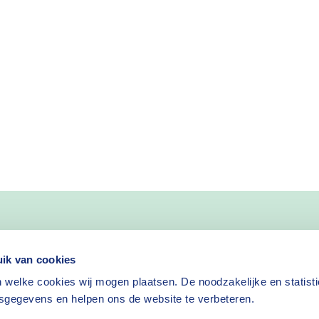
nieuws
ik van cookies
 welke cookies wij mogen plaatsen. De noodzakelijke en statist
Nieuwsbrief aanvragen
sgegevens en helpen ons de website te verbeteren.