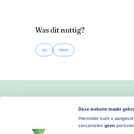
Was dit nuttig?
Ja
Nee
Blijf op de hoogte van 
Deze website maakt gebru
Hieronder kunt u aangeven
en activiteiten
verzamelen
geen
persoon