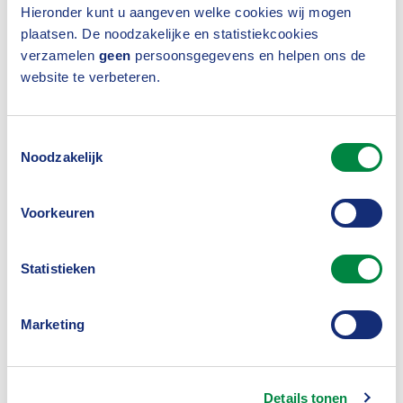
Hieronder kunt u aangeven welke cookies wij mogen
plaatsen. De noodzakelijke en statistiekcookies
verzamelen
geen
persoonsgegevens en helpen ons de
Daarom hebben de Nederlandse Vereniging van
website te verbeteren.
Banken en het Verbond van Verzekeraars het
Protocol Stroomlijning Kapitaaloverdrachten
Toestemmingsselectie
Noodzakelijk
opgesteld. Het protocol beoogt het
overdrachtsproces en de communicatie met de
Voorkeuren
klant te verbeteren.
Inloggen
Statistieken
Bekijk het Protocol Stroomlijning
Kapitaaloverdrachten
Marketing
Bekijk de toelichting
Laatste versie: 1 juli 2018
Details tonen