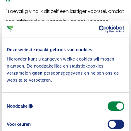
"Toevallig vind ik dit zelf een lastiger voorstel, omdat
een kabinet de autonomie van het volgende
kabinet niet kan beperken. Maar het is wel zinnig om
de eigen beleidsvoornemens op
Deze website maakt gebruik van cookies
langetermijneffecten door te denken. In dat kader is
Hieronder kunt u aangeven welke cookies wij mogen
de klimaatstrategie natuurlijk cruciaal, maar ook de
plaatsen. De noodzakelijke en statistiekcookies
vraag hoe we over vijftien jaar de ouderenzorg
verzamelen
geen
persoonsgegevens en helpen ons de
website te verbeteren.
organiseren en financieren, hoe we de
infrastructuur voor de energietransitie gaan
vormgeven, et cetera."
Toestemmingsselectie
Noodzakelijk
4. In het stuk wordt ook gesteld dat
ambtenaren getraind moeten worden
Voorkeuren