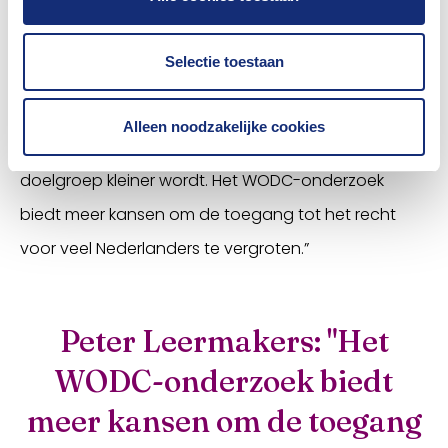
af. Wij denken daarom dat verzekeraars een grotere
rol kunnen pakken bij de toegang tot het recht dan
Selectie toestaan
dat ze nu doen. Ze beperken zich noodgedwongen
tot de mensen die al een verzekering hebben, maar
Alleen noodzakelijke cookies
ook daar is een vergrijzing gaande waardoor de
doelgroep kleiner wordt. Het WODC-onderzoek
biedt meer kansen om de toegang tot het recht
voor veel Nederlanders te vergroten.”
Peter Leermakers: "Het
WODC-onderzoek biedt
meer kansen om de toegang