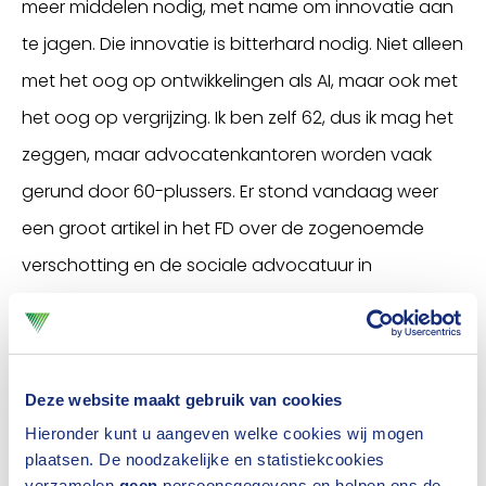
meer middelen nodig, met name om innovatie aan
te jagen. Die innovatie is bitterhard nodig. Niet alleen
met het oog op ontwikkelingen als AI, maar ook met
het oog op vergrijzing. Ik ben zelf 62, dus ik mag het
zeggen, maar advocatenkantoren worden vaak
gerund door 60-plussers. Er stond vandaag weer
een groot artikel in het FD over de zogenoemde
verschotting en de sociale advocatuur in
Rotterdam. Er is echt wel wat aan de hand. De
vraag is groot, maar het aanbod is slecht geregeld.
Veel sociale advocaten gaan met pensioen en de
Deze website maakt gebruik van cookies
nieuwe aanwas is heel beperkt. We moeten echt
Hieronder kunt u aangeven welke cookies wij mogen
stoppen met dat denken in schotten. Dat geldt ook
plaatsen. De noodzakelijke en statistiekcookies
verzamelen
geen
persoonsgegevens en helpen ons de