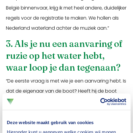
België binnenvaar, krijg ik met heel andere, duidelijker
regels voor de registratie te maken. We hollen als
Nederland waterland achter de muziek aan.”
3. Als je nu een aanvaring of
ruzie op het water hebt,
waar loop je dan tegenaan?
“De eerste vraag is met wie je een aanvaring hebt. Is
dat de eigenaar van de boot? Heeft hij de boot
geleend, gehuurd of gestolen? Wat is het voor
boot? Staat die geregistreerd? Is de boot en/of de
eigenaar verzekerd? Wij pleiten voor registratie,
Deze website maakt gebruik van cookies
zodat altijd duidelijk is wie de eigenaar van een
Hieronder kunt u aangeven welke cookies wij mogen