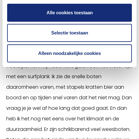
“Wij maken ons inderdaad druk om de veiligheid.
Alle cookies toestaan
Zeker sinds de coronaperiode. De drukte op het
Selectie toestaan
water is enorm toegenomen. Tijdens corona was
iedereen thuis, had tijd en ging het water op. Ik
Alleen noodzakelijke cookies
woon in Loosdrecht. Daar zie je de drukte wel
voorbijkomen. Mijn dochters gaan ook het water op,
met een surfplank. Ik zie de snelle boten
daaromheen varen, met stapels kratten bier aan
boord en op tijden snel varen dat het niet mag. Dan
vraag je je wel af hoe lang dat goed gaat. En dan
heb ik het nog niet eens over het klimaat en de
duurzaamheid. Er zijn schrikbarend veel weesboten.