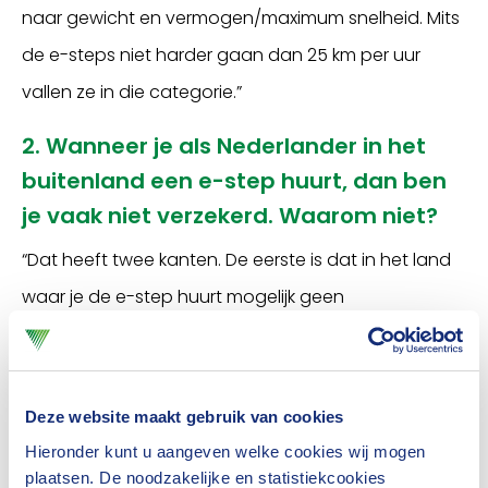
naar gewicht en vermogen/maximum snelheid. Mits
de e-steps niet harder gaan dan 25 km per uur
vallen ze in die categorie.”
2. Wanneer je als Nederlander in het
buitenland een e-step huurt, dan ben
je vaak niet verzekerd. Waarom niet?
“Dat heeft twee kanten. De eerste is dat in het land
waar je de e-step huurt mogelijk geen
verzekeringsplicht geldt. Dat is bijvoorbeeld in
Spanje het geval. De e-step valt daar in een lichte
categorie, met als gevolg een uitzondering voor de
Deze website maakt gebruik van cookies
verzekeringsplicht. Als je pech hebt, is er dan geen
Hieronder kunt u aangeven welke cookies wij mogen
plaatsen. De noodzakelijke en statistiekcookies
verzekering afgesloten. En de andere kant van de