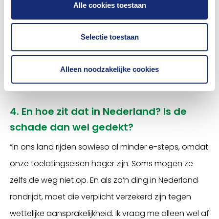
kosten op de veroorzaker te verhalen. Wij kennen
Alle cookies toestaan
een voorbeeld van een Nederlander die in Spanje
een e-step had gehuurd en letsel heeft
Selectie toestaan
veroorzaakt. De betrokken verzekeraar heeft de
Alleen noodzakelijke cookies
schade, die in de tienduizenden euro liep, op hem
verhaald.”
4. En hoe zit dat in Nederland? Is de
schade dan wel gedekt?
“In ons land rijden sowieso al minder e-steps, omdat
onze toelatingseisen hoger zijn. Soms mogen ze
zelfs de weg niet op. En als zo’n ding in Nederland
rondrijdt, moet die verplicht verzekerd zijn tegen
wettelijke aansprakelijkheid. Ik vraag me alleen wel af