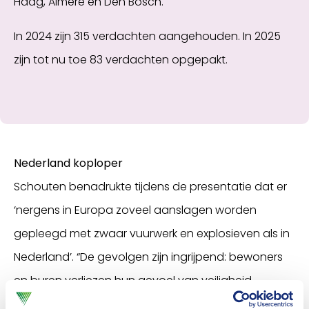
Haag, Almere en Den Bosch.
In 2024 zijn 315 verdachten aangehouden. In 2025
zijn tot nu toe 83 verdachten opgepakt.
Nederland koploper
Schouten benadrukte tijdens de presentatie dat er
‘nergens in Europa zoveel aanslagen worden
gepleegd met zwaar vuurwerk en explosieven als in
Nederland’. “De gevolgen zijn ingrijpend: bewoners
en buren verliezen hun gevoel van veiligheid,
panden raken zwaar beschadigd en de risico’s voor